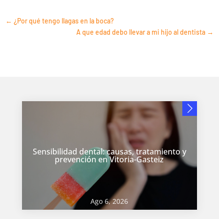
←
¿Por qué tengo llagas en la boca?
A que edad debo llevar a mi hijo al dentista
→
Sensibilidad dental: causas, tratamiento y
prevención en Vitoria-Gasteiz
Ago 6, 2026