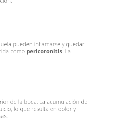
ción.
 muela pueden inflamarse y quedar
ocida como
pericoronitis
. La
erior de la boca. La acumulación de
icio, lo que resulta en dolor y
nas.