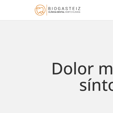
Dolor mu
sínt