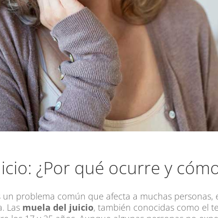
icio: ¿Por qué ocurre y cómo 
 un problema común que afecta a muchas personas, e
a. Las
muela del juicio
, también conocidas como el te