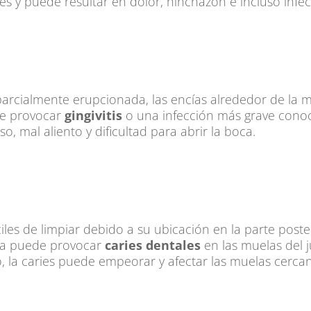
es y puede resultar en dolor, hinchazón e incluso infec
parcialmente erupcionada, las encías alrededor de la
de provocar
gingivitis
o una infección más grave con
, mal aliento y dificultad para abrir la boca.
iles de limpiar debido a su ubicación en la parte post
ida puede provocar
caries dentales
en las muelas del ju
po, la caries puede empeorar y afectar las muelas cerca