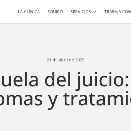
LA CLÍNICA
EQUIPO
SERVICIOS
TRABAJA CO
21 de abril de 2025
ela del juicio
omas y tratam