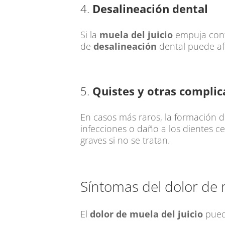
4.
Desalineación dental
Si la
muela del juicio
empuja contr
de
desalineación
dental puede afe
5.
Quistes y otras complic
En casos más raros, la formación 
infecciones o daño a los dientes c
graves si no se tratan.
Síntomas del dolor de m
El
dolor de muela del juicio
puede