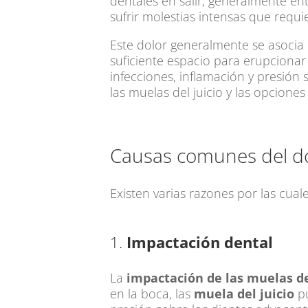
dentales en salir, generalmente e
sufrir molestias intensas que requ
Este dolor generalmente se asocia
suficiente espacio para erupciona
infecciones, inflamación y presión
las muelas del juicio y las opcione
Causas comunes del dol
Existen varias razones por las cual
1.
Impactación dental
La
impactación de las muelas de
en la boca, las
muela del juicio
pu