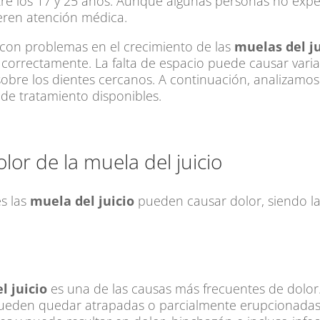
ntre los 17 y 25 años. Aunque algunas personas no exp
ieren atención médica.
 con problemas en el crecimiento de las
muelas del ju
r correctamente. La falta de espacio puede causar var
 sobre los dientes cercanos. A continuación, analizamo
s de tratamiento disponibles.
or de la muela del juicio
es las
muela del juicio
pueden causar dolor, siendo la
l juicio
es una de las causas más frecuentes de dolor
eden quedar atrapadas o parcialmente erupcionadas d