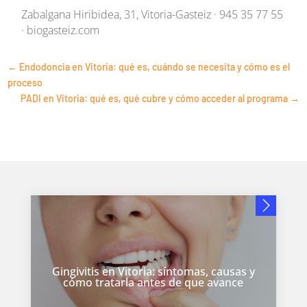
Zabalgana Hiribidea, 31, Vitoria-Gasteiz · 945 35 77 55
· biogasteiz.com
←
Endodoncia en Vitoria: qué es, cuándo se necesita y cómo es el
proceso
PADI en Vitoria: qué es, qué cubre y cómo acceder al programa
→
Gingivitis en Vitoria: síntomas, causas y
cómo tratarla antes de que avance